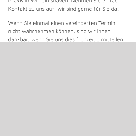
Praxis in Wilhelmshaven. Nehmen Sie einfach
Kontakt zu uns auf, wir sind gerne für Sie da!
Wenn Sie einmal einen vereinbarten Termin
nicht wahrnehmen können, sind wir Ihnen
dankbar, wenn Sie uns dies frühzeitig mitteilen.
So können wir den Termin erneut vergeben –
und gegebenenfalls einer Patientin mit akuten
Beschwerden kurzfristig eine Behandlung
ermöglichen.
Wir freuen uns auf Sie.