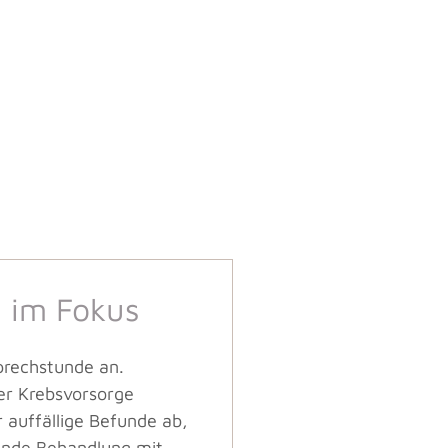
 im Fokus
prechstunde an.
er Krebsvorsorge
 auffällige Befunde ab,
sende Behandlung mit