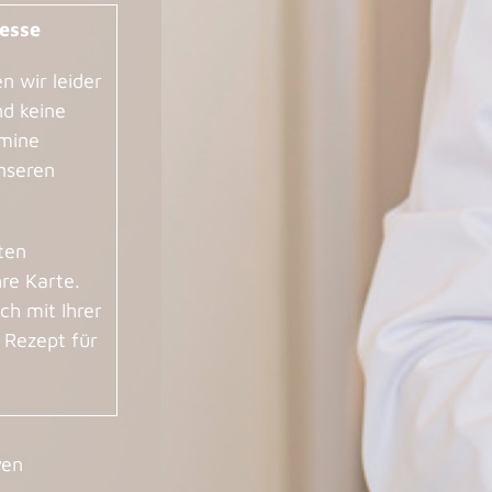
resse
n wir leider
nd keine
rmine
nseren
ten
re Karte.
ch mit Ihrer
r Rezept für
ven